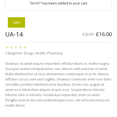
“SH-01” has been added to your cart.
Sale!
UA-14
Original
C
£
16.00
£
20.00
price
pr
was:
is:
£20.00.
£1
Categories:
Drugs
,
Health
,
Pharmacy
Vivamus sit amet mauris imperdiet, efficitur libero in, mollis magna.
Quisque lacinia volutpat tortor, nec ultrices velit pulvinar sit amet.
Nulla eleifend leo ut risus elementum scelerisque id ac mi. Mauris
efficitur cursus sem sed sagittis. Vivamus commodo enim non dolor
convallis, porttitor eleifend urna faucibus. Donec nec augue sit
amet eros bibendum aliquet id quis eros. Suspendisse lobortis
lobortis nibh in lobortis. Vestibulum imperdiet, enim sit amet
fringilla viverra, leo sem pellentesque nunc, vel vehicula metus ex
mattis libero.