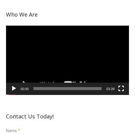
Who We Are
Video
Player
00:00
03:28
Contact Us Today!
Name
*