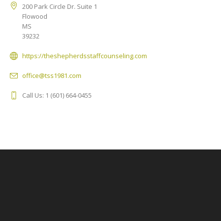
200 Park Circle Dr. Suite 1
Flowood
MS
39232
https://theshepherdsstaffcounseling.com
office@tss1981.com
Call Us: 1 (601) 664-0455