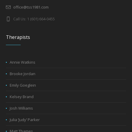
office@tss1981.com
Call Us: 1 (601) 664-0455
Therapists
Annie Watkins
Brooke Jordan
Emily Goeglein
Kelsey Brand
Josh Williams
Julia ‘Judy’ Parker
Matt Thames