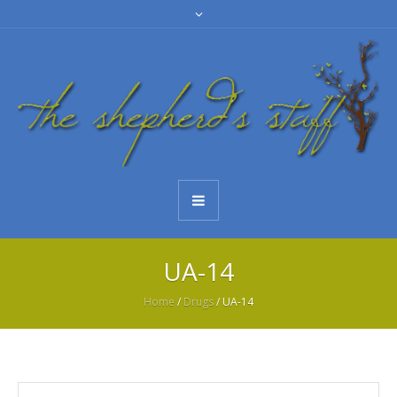
UA-14
Home
/
Drugs
/ UA-14