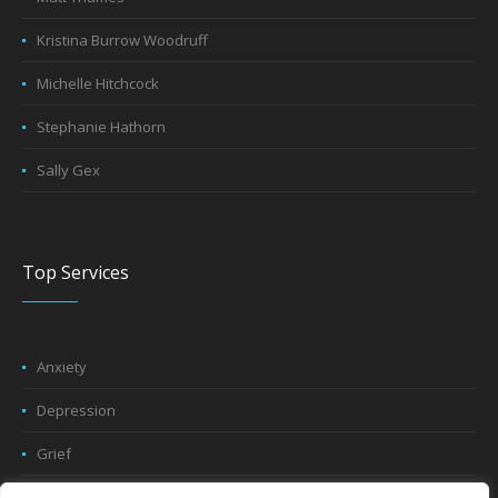
Kristina Burrow Woodruff
Michelle Hitchcock
Stephanie Hathorn
Sally Gex
Top Services
Anxiety
Depression
Grief
Trauma