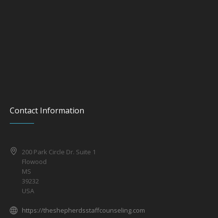
Contact Information
200 Park Circle Dr. Suite 1
Flowood
MS
39232
USA
https://theshepherdsstaffcounseling.com