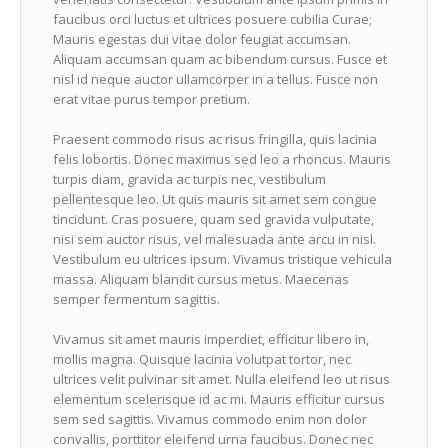
faucibus orci luctus et ultrices posuere cubilia Curae;
Mauris egestas dui vitae dolor feugiat accumsan.
Aliquam accumsan quam ac bibendum cursus. Fusce et
nisl id neque auctor ullamcorper in a tellus. Fusce non
erat vitae purus tempor pretium.
Praesent commodo risus ac risus fringilla, quis lacinia
felis lobortis. Donec maximus sed leo a rhoncus. Mauris
turpis diam, gravida ac turpis nec, vestibulum
pellentesque leo. Ut quis mauris sit amet sem congue
tincidunt. Cras posuere, quam sed gravida vulputate,
nisi sem auctor risus, vel malesuada ante arcu in nisl.
Vestibulum eu ultrices ipsum. Vivamus tristique vehicula
massa. Aliquam blandit cursus metus. Maecenas
semper fermentum sagittis.
Vivamus sit amet mauris imperdiet, efficitur libero in,
mollis magna. Quisque lacinia volutpat tortor, nec
ultrices velit pulvinar sit amet. Nulla eleifend leo ut risus
elementum scelerisque id ac mi. Mauris efficitur cursus
sem sed sagittis. Vivamus commodo enim non dolor
convallis, porttitor eleifend urna faucibus. Donec nec