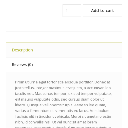
Add to cart
Description
Reviews (0)
Proin ut urna eget tortor scelerisque porttitor. Donec at
justo tellus. Integer maximus erat justo, a accumsan leo
iaculis nec. Maecenas tempor, ex sed tempor vulputate,
elit mauris vulputate odio, sed cursus diam dolor ut
libero. Quisque vel lobortis turpis. Aenean leo quam,
varius a fermentum et, venenatis eu lacus. Vestibulum
facilisis elit in tincidunt vehicula. Morbi sit amet molestie
nibh, id convallis nisl. Ut vel nunc sit amet lorem
venenatis consectetur. Vestibulum ante ipsum primis in